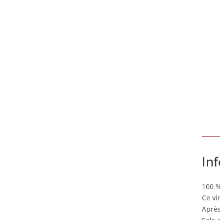
In
100 
Ce vi
Après