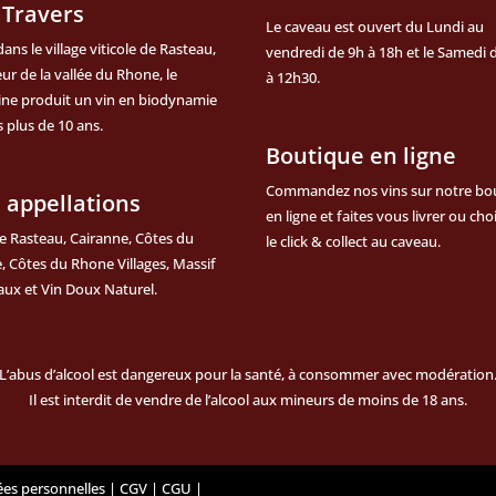
 Travers
Le caveau est ouvert du Lundi au
dans le village viticole de Rasteau,
vendredi de 9h à 18h et le Samedi 
ur de la vallée du Rhone, le
à 12h30.
ne produit un vin en biodynamie
 plus de 10 ans.
Boutique en ligne
Commandez nos vins sur notre
bo
 appellations
en ligne
et faites vous livrer ou cho
e Rasteau, Cairanne, Côtes du
le click & collect au caveau.
 Côtes du Rhone Villages, Massif
aux et Vin Doux Naturel.
L’abus d’alcool est dangereux pour la santé, à consommer avec modération
Il est interdit de vendre de l’alcool aux mineurs de moins de 18 ans.
ées personnelles
|
CGV
|
CGU
|