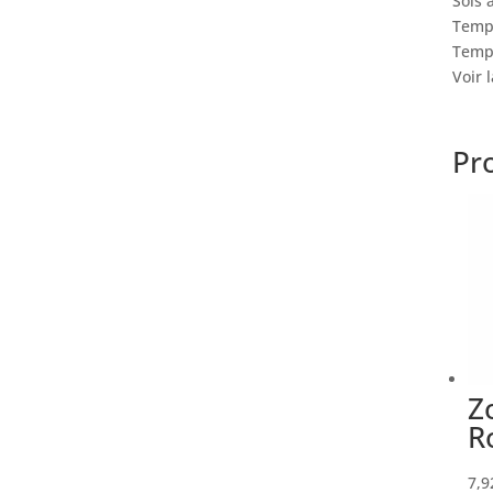
Sols 
Tempé
Temps
Voir 
Pro
Z
R
7,9