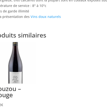
argileux, très calcaires dont la plupart sont en coteaux exposés sud
rature de service : 8° à 10°c
 de garde illimité
la présentation des
Vins doux naturels
duits similaires
ouzou –
ouge
2
€