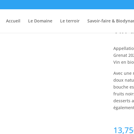
Accueil
Le Domaine
Le terroir
Savoir-faire & Biodyna
Vin 
Appellati
Grenat 20
Vin en bi
Avec une r
doux natur
bouche es
fruits noi
desserts a
également
13,75