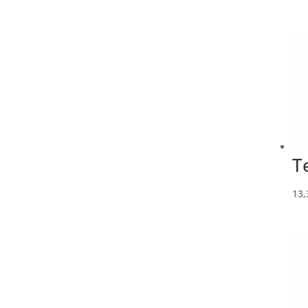
T
13,