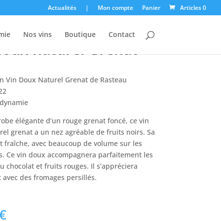
Actualités
|
Mon compte
Panier
Articles 0
mie
Nos vins
Boutique
Contact
doux naturel Grenat
on Vin Doux Naturel Grenat de Rasteau
22
odynamie
obe élégante d’un rouge grenat foncé, ce vin
el grenat a un nez agréable de fruits noirs. Sa
t fraîche, avec beaucoup de volume sur les
rs. Ce vin doux accompagnera parfaitement les
u chocolat et fruits rouges. Il s’appréciera
 avec des fromages persillés.
€