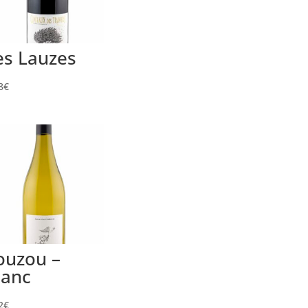
es Lauzes
8
€
ouzou –
lanc
2
€