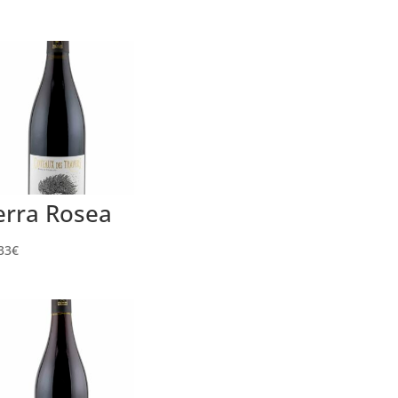
erra Rosea
33
€