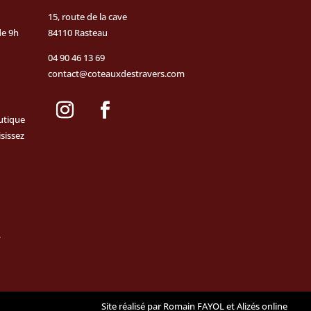
15, route de la cave
de 9h
84110 Rasteau
04 90 46 13 69
contact@coteauxdestravers.com
utique
isissez
.
Site réalisé par
Romain FAYOL
et
Alizés online