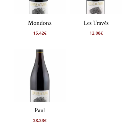
Mondona
Les Travès
15,42
€
12,08
€
Paul
38,33
€